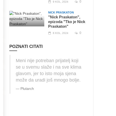
0
9 KOL, 2024
NICK PRASKATON
"Nick Praskaton",
epizoda "Tko je Nick
Praskaton"
0
8 KOL, 2024
POZNATI CITATI
Meni nije potreban prijatelj koji
se u svemu slaže i na sve klima
glavom, jer to isto moja sjena
može da uradi još mnogo bolje.
Plutarch