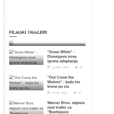
Objavljen novi trailer za "Kraven
The Hunter"
FILMSKI TRAILERI
16 kol, 2024
108
"Snow White" -
Disneyjeva nova
igrana adaptacija
14 KOL, 2024
13
"Out Come the
Wolves" - kada lov
krene po zlu
5 KOL, 2024
11
Warner Bros. objavio
novi trailer za
"Beetlejuice