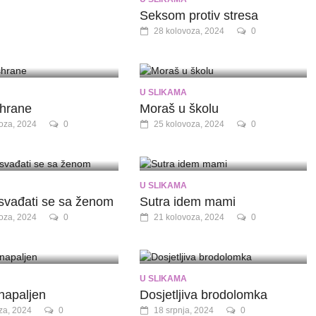
Seksom protiv stresa
28 kolovoza, 2024
0
U SLIKAMA
shrane
Moraš u školu
oza, 2024
0
25 kolovoza, 2024
0
U SLIKAMA
svađati se sa ženom
Sutra idem mami
oza, 2024
0
21 kolovoza, 2024
0
U SLIKAMA
napaljen
Dosjetljiva brodolomka
za, 2024
0
18 srpnja, 2024
0