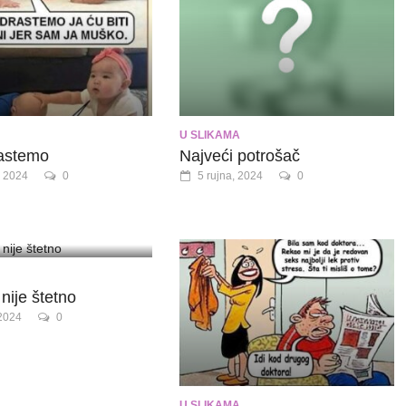
U SLIKAMA
astemo
Najveći potrošač
, 2024
0
5 rujna, 2024
0
nije štetno
 2024
0
U SLIKAMA