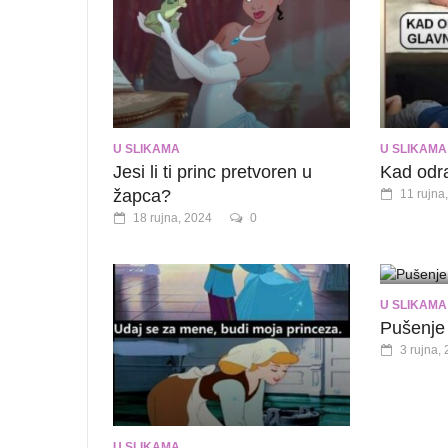
U SLIKAMA
U SLIKAMA
Jesi li ti princ pretvoren u
Kad odr
žapca?
11 rujna
18 rujna, 2024
0
U SLIKAMA
Pušenje 
3 rujna,
U SLIKAMA