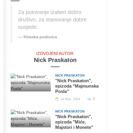
Za putovanje izaberi dobro
društvo, za stanovanje dobre
susjede.
Kineska poslovica
IZDVOJENI AUTOR:
Nick Praskaton
NICK PRASKATON
"Nick Praskaton",
epizoda "Majmunska
Posla"
0
10 KOL, 2024
NICK PRASKATON
"Nick Praskaton",
epizoda "Miće,
Majstori i Monete"