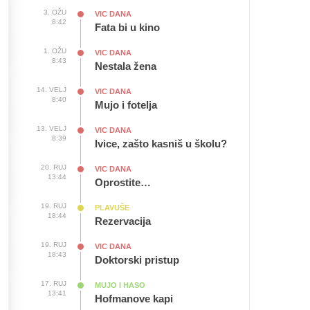
3. OŽU
VIC DANA
8:42
Fata bi u kino
1. OŽU
VIC DANA
8:43
Nestala žena
14. VELJ
VIC DANA
8:40
Mujo i fotelja
13. VELJ
VIC DANA
8:39
Ivice, zašto kasniš u školu?
20. RUJ
VIC DANA
13:44
Oprostite…
19. RUJ
PLAVUŠE
18:44
Rezervacija
19. RUJ
VIC DANA
18:43
Doktorski pristup
17. RUJ
MUJO I HASO
13:41
Hofmanove kapi