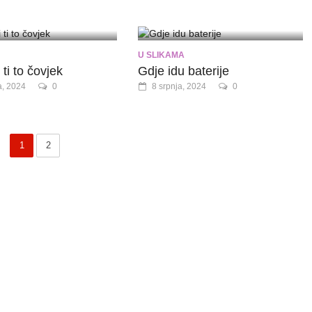
U SLIKAMA
ti to čovjek
Gdje idu baterije
a, 2024
0
8 srpnja, 2024
0
1
2