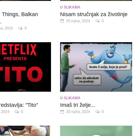
U SLIKAMA
 Things, Balkan
Nisam stručnjak za životinje
.
25 rujna, 2024
0
ca, 2025
0
U SLIKAMA
redstavlja: "Tito"
Imaš tri želje...
, 2024
0
20 rujna, 2024
0