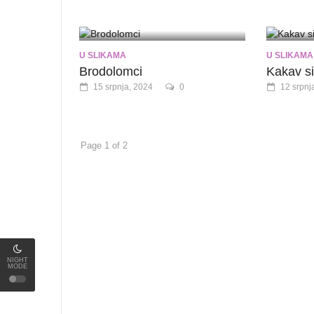
U SLIKAMA
U SLIKAMA
Brodolomci
Kakav si 
15 srpnja, 2024
0
12 srpnj
Page 1 of 2
NIGHT
MODE