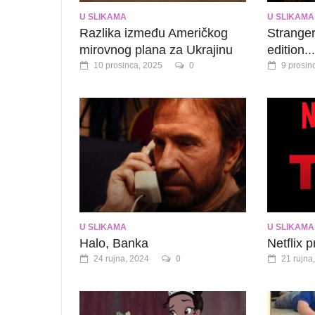
U SLIKAMA
U SLIKAMA
Razlika između Američkog
Stranger
mirovnog plana za Ukrajinu
edition...
10 prosinca, 2025
0
9 prosin
U SLIKAMA
U SLIKAMA
Halo, Banka
Netflix p
24 rujna, 2024
0
21 rujna