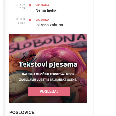
12. RUJ
VIC DANA
2:33
Nema lijeka
11. RUJ
VIC DANA
14:33
Iskrena zabuna
POSLOVICE