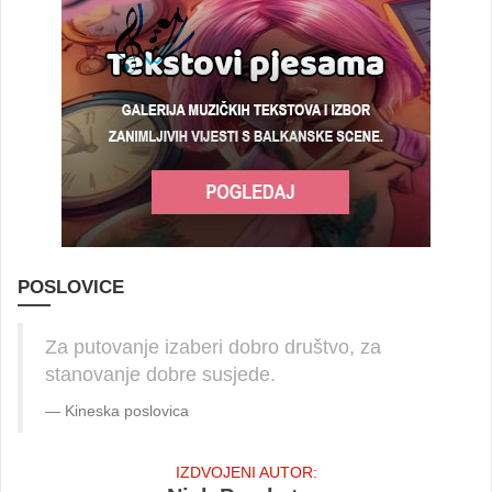
POSLOVICE
Za putovanje izaberi dobro društvo, za
stanovanje dobre susjede.
Kineska poslovica
IZDVOJENI AUTOR: