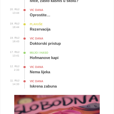
Ivice, zašto kasniš u školu?
20. RUJ
VIC DANA
13:44
Oprostite…
19. RUJ
PLAVUŠE
18:44
Rezervacija
19. RUJ
VIC DANA
18:43
Doktorski pristup
17. RUJ
MUJO I HASO
13:41
Hofmanove kapi
12. RUJ
VIC DANA
2:33
Nema lijeka
11. RUJ
VIC DANA
14:33
Iskrena zabuna