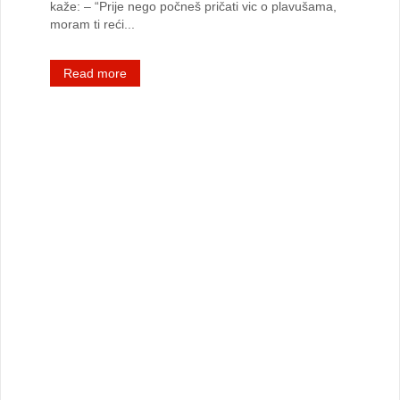
kaže: – “Prije nego počneš pričati vic o plavušama,
moram ti reći...
Read more