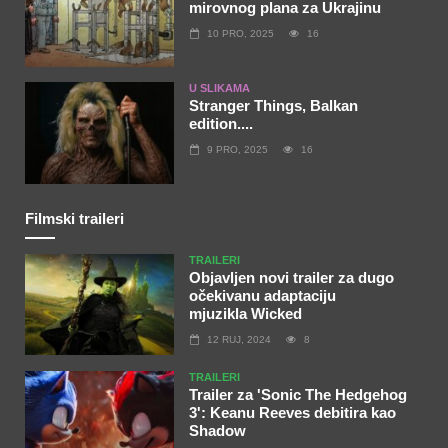
mirovnog plana za Ukrajinu
10 PRO, 2025
16
U SLIKAMA
Stranger Things, Balkan
edition....
9 PRO, 2025
16
Filmski traileri
TRAILERI
Objavljen novi trailer za dugo
očekivanu adaptaciju
mjuzikla Wicked
12 RUJ, 2024
8
TRAILERI
Trailer za 'Sonic The Hedgehog
3': Keanu Reeves debitira kao
Shadow