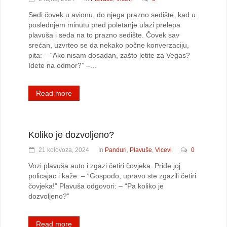
Sedi čovek u avionu, do njega prazno sedište, kad u
poslednjem minutu pred poletanje ulazi prelepa
plavuša i seda na to prazno sedište. Čovek sav
srećan, uzvrteo se da nekako počne konverzaciju,
pita: – “Ako nisam dosadan, zašto letite za Vegas?
Idete na odmor?” –...
Read more
Koliko je dozvoljeno?
21 kolovoza, 2024
In
Panduri
,
Plavuše
,
Vicevi
0
Vozi plavuša auto i zgazi četiri čovjeka. Priđe joj
policajac i kaže: – “Gospođo, upravo ste zgazili četiri
čovjeka!” Plavuša odgovori: – “Pa koliko je
dozvoljeno?”
Read more