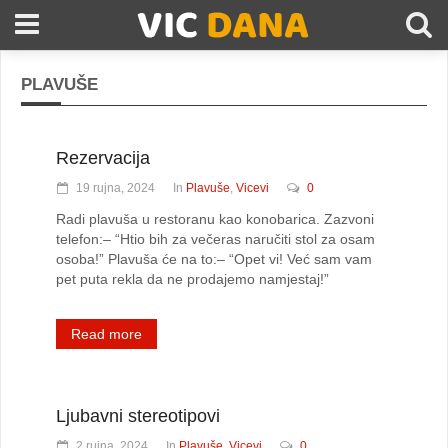
PLAVUŠE
Rezervacija
19 rujna, 2024
In
Plavuše
,
Vicevi
0
Radi plavuša u restoranu kao konobarica. Zazvoni
telefon:– “Htio bih za večeras naručiti stol za osam
osoba!” Plavuša će na to:– “Opet vi! Već sam vam
pet puta rekla da ne prodajemo namjestaj!”
Read more
Ljubavni stereotipovi
2 rujna, 2024
In
Plavuše
,
Vicevi
0