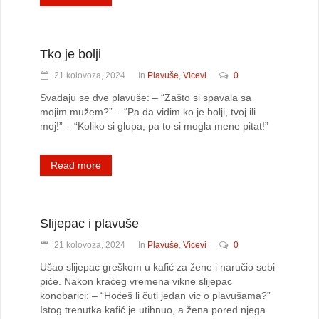
Tko je bolji
21 kolovoza, 2024
In
Plavuše
,
Vicevi
0
Svađaju se dve plavuše: – “Zašto si spavala sa
mojim mužem?” – “Pa da vidim ko je bolji, tvoj ili
moj!” – “Koliko si glupa, pa to si mogla mene pitat!”
Read more
Slijepac i plavuše
21 kolovoza, 2024
In
Plavuše
,
Vicevi
0
Ušao slijepac greškom u kafić za žene i naručio sebi
piće. Nakon kraćeg vremena vikne slijepac
konobarici: – “Hoćeš li čuti jedan vic o plavušama?”
Istog trenutka kafić je utihnuo, a žena pored njega