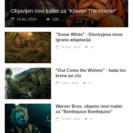
Objavljen novi trailer za "Kraven The Hunter"
16 kol, 2024
108
"Snow White" - Disneyjeva nova
igrana adaptacija
14 KOL, 2024
15
"Out Come the Wolves" - kada lov
krene po zlu
5 KOL, 2024
11
Warner Bros. objavio novi trailer
za "Beetlejuice Beetlejuice"
20 SRP, 2024
9