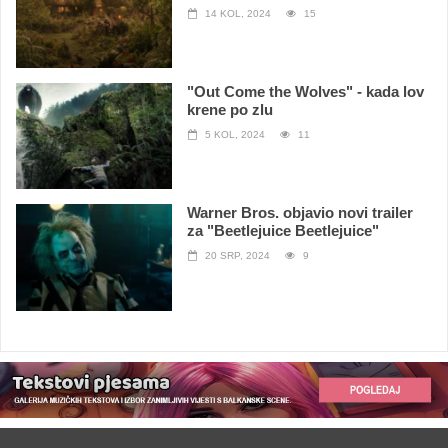
14 KOL, 2024
15
"Out Come the Wolves" - kada lov
krene po zlu
5 KOL, 2024
11
Warner Bros. objavio novi trailer
za "Beetlejuice Beetlejuice"
20 SRP, 2024
9