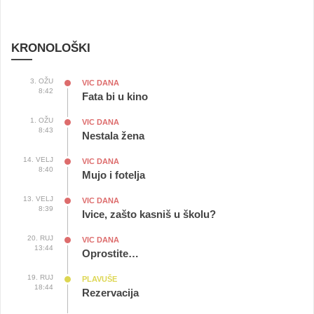
KRONOLOŠKI
3. OŽU
VIC DANA
8:42
Fata bi u kino
1. OŽU
VIC DANA
8:43
Nestala žena
14. VELJ
VIC DANA
8:40
Mujo i fotelja
13. VELJ
VIC DANA
8:39
Ivice, zašto kasniš u školu?
20. RUJ
VIC DANA
13:44
Oprostite…
19. RUJ
PLAVUŠE
18:44
Rezervacija