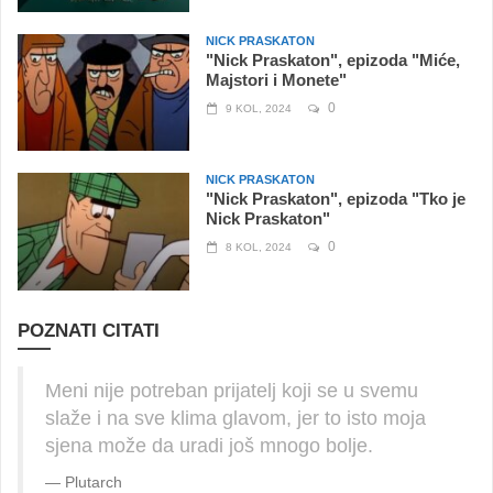
NICK PRASKATON
"Nick Praskaton", epizoda "Miće,
Majstori i Monete"
0
9 KOL, 2024
NICK PRASKATON
"Nick Praskaton", epizoda "Tko je
Nick Praskaton"
0
8 KOL, 2024
POZNATI CITATI
Meni nije potreban prijatelj koji se u svemu
slaže i na sve klima glavom, jer to isto moja
sjena može da uradi još mnogo bolje.
Plutarch