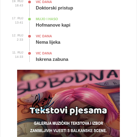
19. RUJ
VIC DANA
18:43
Doktorski pristup
17. RUJ
MUJO I HASO
13:41
Hofmanove kapi
12. RUJ
VIC DANA
2:33
Nema lijeka
11. RUJ
VIC DANA
14:33
Iskrena zabuna