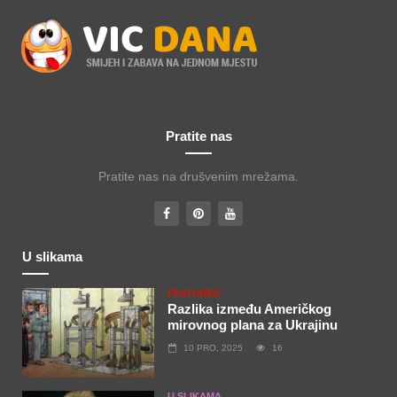
Pratite nas
Pratite nas na drušvenim mrežama.
U slikama
FEATURED
Razlika između Američkog
mirovnog plana za Ukrajinu
10 PRO, 2025
16
U SLIKAMA