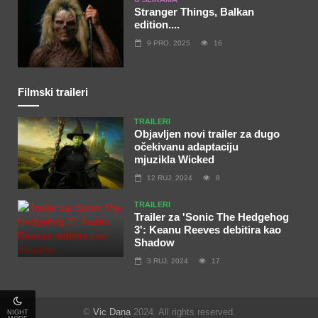
Stranger Things, Balkan
edition....
9 PRO, 2025
16
Filmski traileri
TRAILERI
Objavljen novi trailer za dugo
očekivanu adaptaciju
mjuzikla Wicked
12 RUJ, 2024
8
TRAILERI
Trailer za 'Sonic The Hedgehog
3': Keanu Reeves debitira kao
Shadow
3 RUJ, 2024
17
©
Vic Dana
2024. All rights reserved.
NIGHT