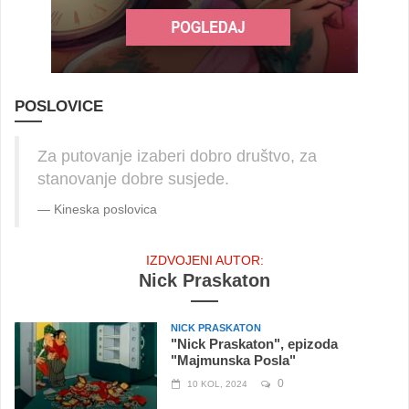
POSLOVICE
Za putovanje izaberi dobro društvo, za
stanovanje dobre susjede.
Kineska poslovica
IZDVOJENI AUTOR:
Nick Praskaton
NICK PRASKATON
"Nick Praskaton", epizoda
"Majmunska Posla"
0
10 KOL, 2024