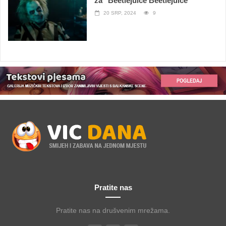
za "Beetlejuice Beetlejuice"
20 SRP, 2024
9
Pratite nas
Pratite nas na drušvenim mrežama.