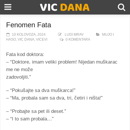
Fenomen Fata
10 KOLOVOZA, 2024
LUDI MRAV
MUJO I
HASO
,
VIC DANA
,
VICEVI
0 KOMENTARA
Fata kod doktora:
– “Doktore, imam veliki problem! Nijedan muškarac
me ne može
zadovoljiti.”
– “Pokušajte sa dva muškarca!”
– “Ma, probala sam sa dva, tri, četiri i ništa!”
– “Probajte sa pet ili deset.”
– “I to sam probala…”