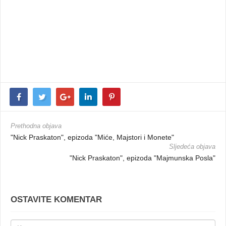
Prethodna objava
"Nick Praskaton", epizoda "Miće, Majstori i Monete"
Sljedeća objava
"Nick Praskaton", epizoda "Majmunska Posla"
OSTAVITE KOMENTAR