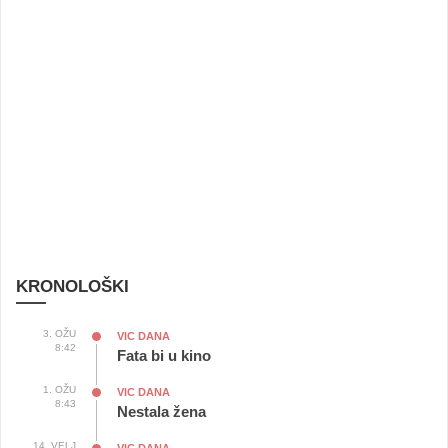
KRONOLOŠKI
3. OŽU
VIC DANA
8:42
Fata bi u kino
1. OŽU
VIC DANA
8:43
Nestala žena
14. VELJ