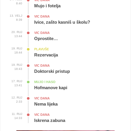
VIC DANA
8:40
Mujo i fotelja
13. VELJ
VIC DANA
8:39
Ivice, zašto kasniš u školu?
20. RUJ
VIC DANA
13:44
Oprostite…
19. RUJ
PLAVUŠE
18:44
Rezervacija
19. RUJ
VIC DANA
18:43
Doktorski pristup
17. RUJ
MUJO I HASO
13:41
Hofmanove kapi
12. RUJ
VIC DANA
2:33
Nema lijeka
11. RUJ
VIC DANA
14:33
Iskrena zabuna