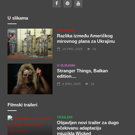
U slikama
FEATURED
Razlika između Američkog
mirovnog plana za Ukrajinu
10 PRO, 2025
16
U SLIKAMA
Stranger Things, Balkan
edition....
9 PRO, 2025
16
Filmski traileri
TRAILERI
Objavljen novi trailer za dugo
očekivanu adaptaciju
mjuzikla Wicked