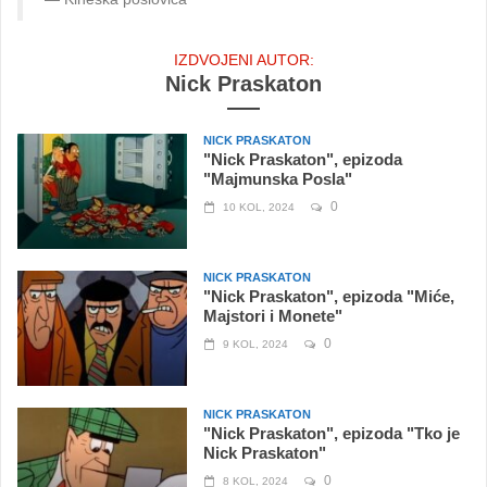
IZDVOJENI AUTOR:
Nick Praskaton
NICK PRASKATON
"Nick Praskaton", epizoda
"Majmunska Posla"
0
10 KOL, 2024
NICK PRASKATON
"Nick Praskaton", epizoda "Miće,
Majstori i Monete"
0
9 KOL, 2024
NICK PRASKATON
"Nick Praskaton", epizoda "Tko je
Nick Praskaton"
0
8 KOL, 2024