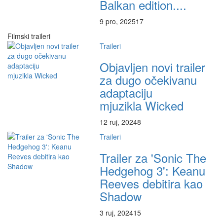
Balkan edition....
9 pro, 2025
17
Filmski traileri
Traileri
Objavljen novi trailer
za dugo očekivanu
adaptaciju
mjuzikla Wicked
12 ruj, 2024
8
Traileri
Trailer za 'Sonic The
Hedgehog 3': Keanu
Reeves debitira kao
Shadow
3 ruj, 2024
15