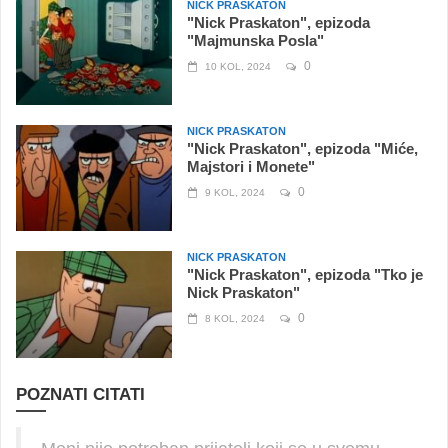
NICK PRASKATON
"Nick Praskaton", epizoda
"Majmunska Posla"
0
10 KOL, 2024
NICK PRASKATON
"Nick Praskaton", epizoda "Miće,
Majstori i Monete"
0
9 KOL, 2024
NICK PRASKATON
"Nick Praskaton", epizoda "Tko je
Nick Praskaton"
0
8 KOL, 2024
POZNATI CITATI