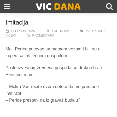
Imitacija
17 LIPNJA, 2024
LUDI MRAV
MALI PERICA
,
VICEVI
0 KOMENTARA
Mali Perica putovao sa mamom vozom i bili su u
kupeu sa još jednom gospođom.
Posle izvesnog vremena gospođa se drsko obrati
Peričinoj mami:
– Molim Vas recite svom detetu da me prestane
imitirati!
– Perice prestani da izigravaš budalu?