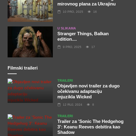
mirovnog plana za Ukrajinu
10 PRO, 2025
16
U SLIKAMA
Stranger Things, Balkan
edition....
9 PRO, 2025
17
Filmski traileri
TRAILERI
Objavljen novi trailer za dugo
očekivanu adaptaciju
mjuzikla Wicked
12 RUJ, 2024
8
TRAILERI
Trailer za 'Sonic The Hedgehog
3': Keanu Reeves debitira kao
Shadow