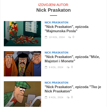
IZDVOJENI AUTOR:
Nick Praskaton
NICK PRASKATON
"Nick Praskaton", epizoda
"Majmunska Posla"
0
10 KOL, 2024
NICK PRASKATON
"Nick Praskaton", epizoda "Miće,
Majstori i Monete"
0
9 KOL, 2024
NICK PRASKATON
"Nick Praskaton", epizoda "Tko je
Nick Praskaton"
0
8 KOL, 2024