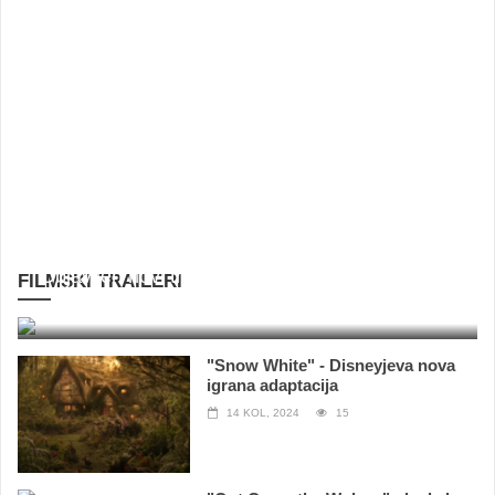
Objavljen novi trailer za "Kraven The Hunter"
FILMSKI TRAILERI
16 kol, 2024
108
"Snow White" - Disneyjeva nova
igrana adaptacija
14 KOL, 2024
15