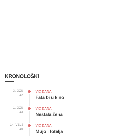
KRONOLOŠKI
3. OŽU
VIC DANA
8:42
Fata bi u kino
1. OŽU
VIC DANA
8:43
Nestala žena
14. VELJ
VIC DANA
8:40
Mujo i fotelja