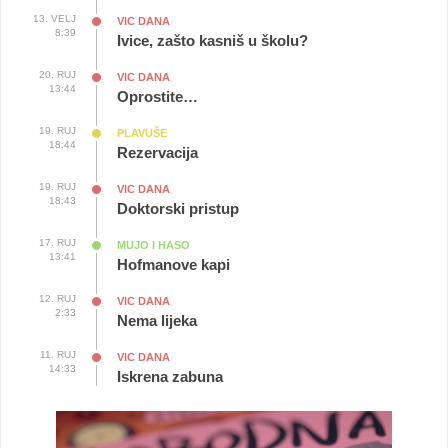
13. VELJ
VIC DANA
8:39
Ivice, zašto kasniš u školu?
20. RUJ
VIC DANA
13:44
Oprostite…
19. RUJ
PLAVUŠE
18:44
Rezervacija
19. RUJ
VIC DANA
18:43
Doktorski pristup
17. RUJ
MUJO I HASO
13:41
Hofmanove kapi
12. RUJ
VIC DANA
2:33
Nema lijeka
11. RUJ
VIC DANA
14:33
Iskrena zabuna