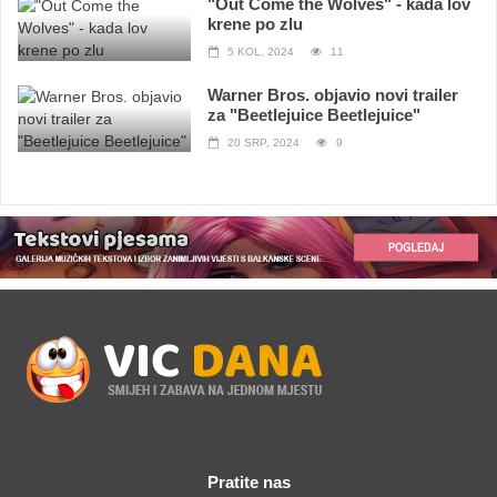
"Out Come the Wolves" - kada lov
krene po zlu
5 KOL, 2024
11
Warner Bros. objavio novi trailer
za "Beetlejuice Beetlejuice"
20 SRP, 2024
9
Pratite nas