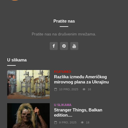
Pratite nas
Pratite nas na drušvenim mrežama.
U slikama
FEATURED
Razlika između Američkog
mirovnog plana za Ukrajinu
10 PRO, 2025
16
U SLIKAMA
Stranger Things, Balkan
edition....
9 PRO, 2025
18