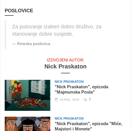
POSLOVICE
Za putovanje izaberi dobro društvo, za
stanovanje dobre susjede.
Kineska poslovica
IZDVOJENI AUTOR:
Nick Praskaton
NICK PRASKATON
"Nick Praskaton", epizoda
"Majmunska Posla"
0
10 KOL, 2024
NICK PRASKATON
"Nick Praskaton", epizoda "Miće,
Majstori i Monete"