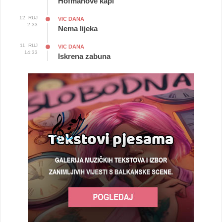
Hofmanove kapi
12. RUJ
VIC DANA
2:33
Nema lijeka
11. RUJ
VIC DANA
14:33
Iskrena zabuna