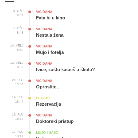
3. OŽU
VIC DANA
8:42
Fata bi u kino
1. OŽU
VIC DANA
8:43
Nestala žena
14. VELJ
VIC DANA
8:40
Mujo i fotelja
13. VELJ
VIC DANA
8:39
Ivice, zašto kasniš u školu?
20. RUJ
VIC DANA
13:44
Oprostite…
19. RUJ
PLAVUŠE
18:44
Rezervacija
19. RUJ
VIC DANA
18:43
Doktorski pristup
17. RUJ
MUJO I HASO
13:41