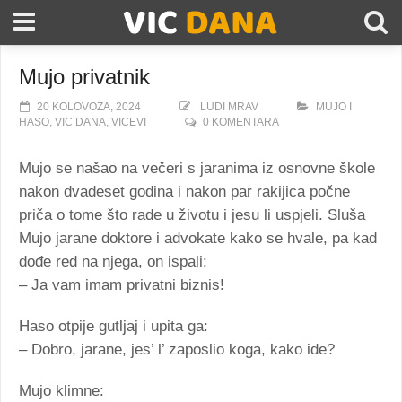
Mujo privatnik
20 KOLOVOZA, 2024
LUDI MRAV
MUJO I
HASO
,
VIC DANA
,
VICEVI
0 KOMENTARA
Mujo se našao na večeri s jaranima iz osnovne škole
nakon dvadeset godina i nakon par rakijica počne
priča o tome što rade u životu i jesu li uspjeli. Sluša
Mujo jarane doktore i advokate kako se hvale, pa kad
dođe red na njega, on ispali:
– Ja vam imam privatni biznis!
Haso otpije gutljaj i upita ga:
– Dobro, jarane, jes’ l’ zaposlio koga, kako ide?
Mujo klimne: