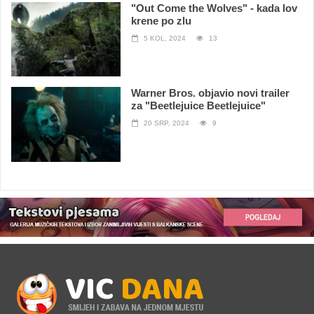
"Out Come the Wolves" - kada lov
krene po zlu
5 KOL, 2024
13
Warner Bros. objavio novi trailer
za "Beetlejuice Beetlejuice"
20 SRP, 2024
9