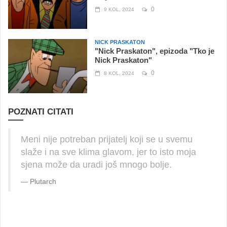
0
9 KOL, 2024
NICK PRASKATON
"Nick Praskaton", epizoda "Tko je
Nick Praskaton"
0
8 KOL, 2024
POZNATI CITATI
Meni nije potreban prijatelj koji se u svemu
slaže i na sve klima glavom, jer to isto moja
sjena može da uradi još mnogo bolje.
Plutarch