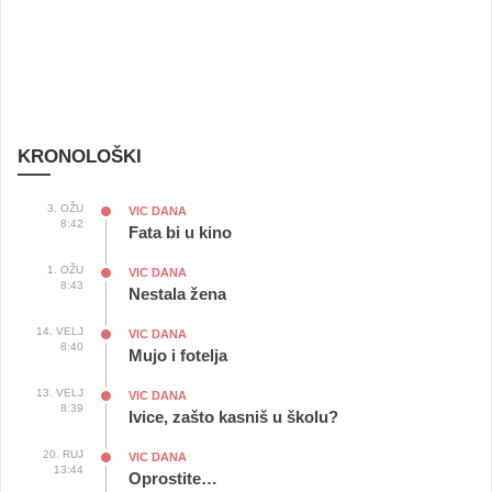
KRONOLOŠKI
3. OŽU
VIC DANA
8:42
Fata bi u kino
1. OŽU
VIC DANA
8:43
Nestala žena
14. VELJ
VIC DANA
8:40
Mujo i fotelja
13. VELJ
VIC DANA
8:39
Ivice, zašto kasniš u školu?
20. RUJ
VIC DANA
13:44
Oprostite…