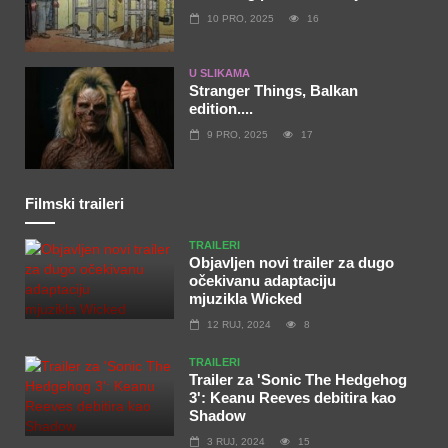
10 PRO, 2025
16
U SLIKAMA
Stranger Things, Balkan
edition....
9 PRO, 2025
17
Filmski traileri
TRAILERI
Objavljen novi trailer za dugo
očekivanu adaptaciju
mjuzikla Wicked
12 RUJ, 2024
8
TRAILERI
Trailer za 'Sonic The Hedgehog
3': Keanu Reeves debitira kao
Shadow
3 RUJ, 2024
15