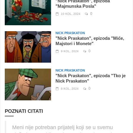
"Nick Praskaton", epizoda
"Majmunska Posla"
0
10 KOL, 2024
NICK PRASKATON
"Nick Praskaton", epizoda "Miće,
Majstori i Monete"
0
9 KOL, 2024
NICK PRASKATON
"Nick Praskaton", epizoda "Tko je
Nick Praskaton"
0
8 KOL, 2024
POZNATI CITATI
Meni nije potreban prijatelj koji se u svemu