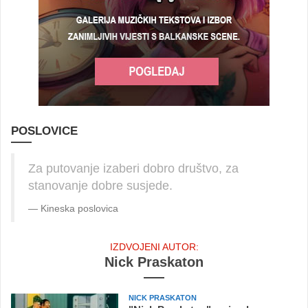
POSLOVICE
Za putovanje izaberi dobro društvo, za
stanovanje dobre susjede.
Kineska poslovica
IZDVOJENI AUTOR:
Nick Praskaton
NICK PRASKATON