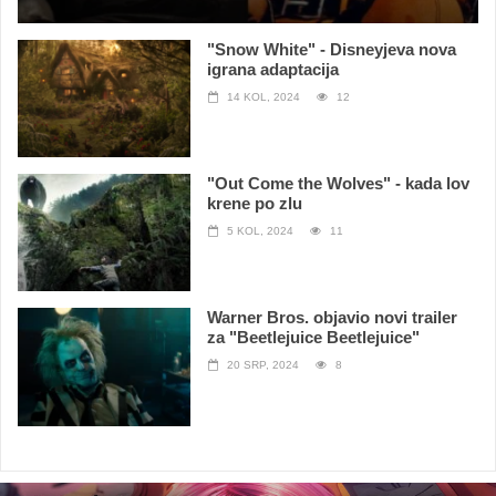
"Snow White" - Disneyjeva nova
igrana adaptacija
14 KOL, 2024
12
"Out Come the Wolves" - kada lov
krene po zlu
5 KOL, 2024
11
Warner Bros. objavio novi trailer
za "Beetlejuice Beetlejuice"
20 SRP, 2024
8