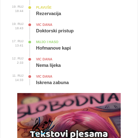
19. RUJ
PLAVUŠE
18:44
Rezervacija
19. RUJ
VIC DANA
18:43
Doktorski pristup
17. RUJ
MUJO I HASO
13:41
Hofmanove kapi
12. RUJ
VIC DANA
2:33
Nema lijeka
11. RUJ
VIC DANA
14:33
Iskrena zabuna