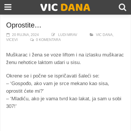
Oprostite…
20 RUJNA, 2024
LUDI MRAV
VIC DANA
,
VICEVI
0 KOMENTARA
Muškarac i žena se voze liftom i na izlasku muškarac
ženu nehotice laktom udari u sisu.
Okrene se i počne se ispričavati šaleći se:
– ‘Gospođo, ako vam je srce mekano kao sisa,
oprostit ćete mi?’
– ‘Mladiću, ako je vama tvrd kao lakat, ja sam u sobi
307!’